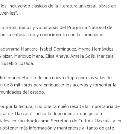
os, incluyendo clásicos de la literatura universal, obras en
uveniles”.
unió a voluntarios y voluntarias del Programa Nacional de
ron su entusiasmo y conocimiento con la comunidad.
 Guadarrama Mancera, Isabel Domínguez, Myrna Hernández
lpizar, Maricruz Mena, Elisa Anaya, Amalia Solís, Maricela
y Eusebio Lozada.
ibro marcó el inicio de una nueva etapa para las salas de
ión de 8 mil libros para enriquecer los acervos y fomentar la
comunidades del estado.
or por la lectura, sino que también resalta la importancia de
ural de Tlaxcala”, indicó la dependencia, que puso a
ciales, en Facebook como Secretaría de Cultura Tlaxcala, y en
 obtener más información y mantenerse al tanto de este