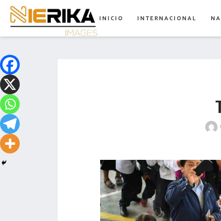
aamtlax
INICIO
INTERNACIONAL
NA
abanderamiento
abasto
abejas
abogadas
abuelos
acceso
accidente
acciones
acervo
aclaración
acoso