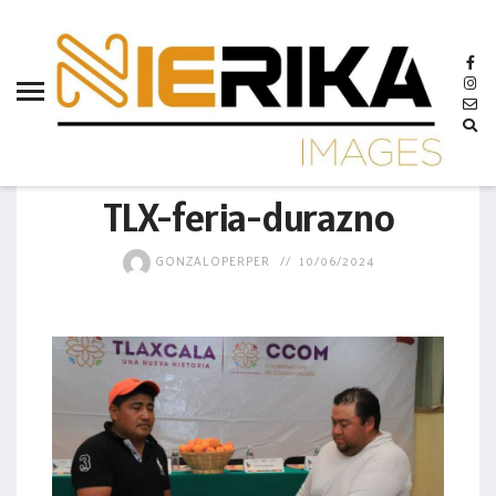
aamtlax
abanderamiento
abasto
abejas
GOBIERNO
abogadas
TLX-feria-durazno
abuelos
GONZALOPERPER
10/06/2024
acceso
accidente
acciones
acervo
aclaración
acoso