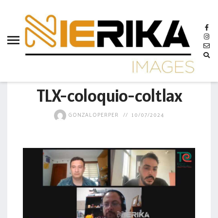
aamtlax
abanderamiento
abasto
abejas
GOBIERNO
abogadas
TLX-coloquio-coltlax
abuelos
GONZALOPERPER
10/07/2024
acceso
accidente
acciones
acervo
aclaración
acoso