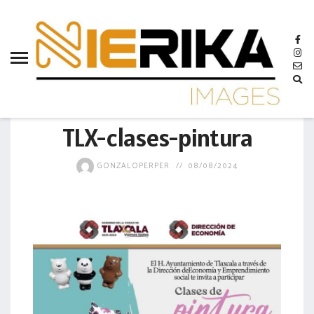
aamtlax
abanderamiento
abasto
abejas
MUNICIPIO
abogadas
TLX-clases-pintura
abuelos
GONZALOPERPER
08/08/2024
acceso
accidente
acciones
acervo
aclaración
acoso