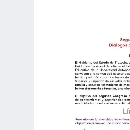
acreditación
actas