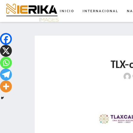
aamtlax
INICIO
INTERNACIONAL
NA
abanderamiento
abasto
abejas
abogadas
TLX-
abuelos
acceso
accidente
acciones
acervo
aclaración
acoso