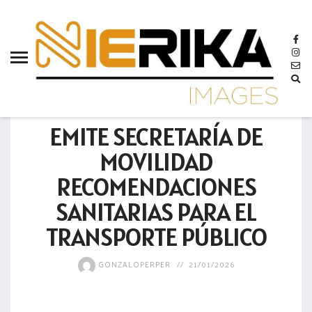
aamtlax
abanderamiento
abasto
abejas
GOBIERNO
abogadas
EMITE SECRETARÍA DE
abuelos
MOVILIDAD
acceso
RECOMENDACIONES
accidente
SANITARIAS PARA EL
acciones
TRANSPORTE PÚBLICO
acervo
GONZALOPERPER
21/01/2026
aclaración
acoso