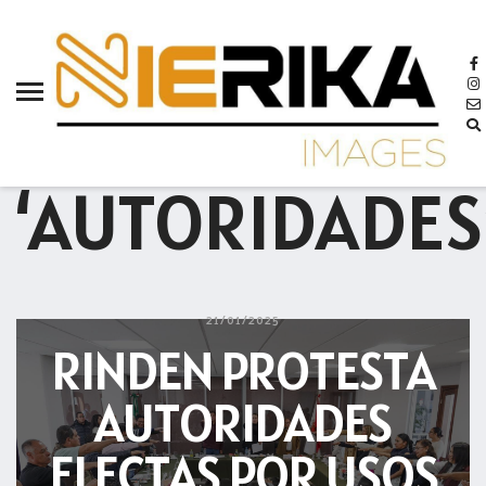
aamtlax
abanderamiento
abasto
BROWSING TAG
abejas
‘AUTORIDADES
abogadas
abuelos
acceso
accidente
21/01/2025
RINDEN PROTESTA
acciones
acervo
AUTORIDADES
aclaración
ELECTAS POR USOS
acoso