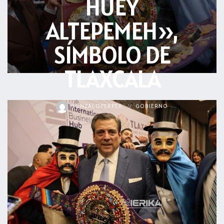
HUEY
acreditación
ALTEPEMEH»,
actas
SÍMBOLO DE
TLAXCALA
GONZALOPERPER
GOBIERNO