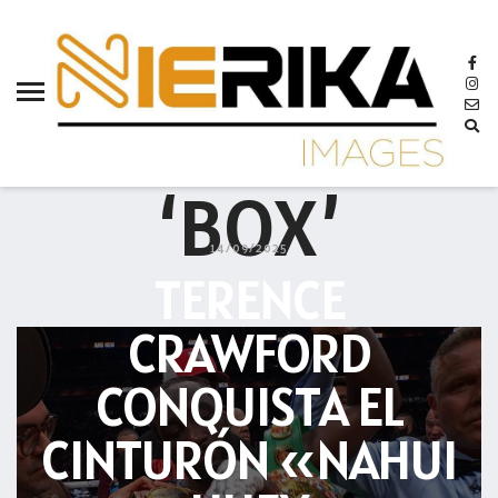
aamtlax
abanderamiento
abasto
BROWSING TAG
abejas
‘BOX’
abogadas
abuelos
14/09/2025
TERENCE
acceso
accidente
CRAWFORD
acciones
CONQUISTA EL
acervo
CINTURÓN «NAHUI
aclaración
acoso