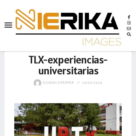
aamtlax
abanderamiento
abasto
abejas
GOBIERNO
abogadas
TLX-experiencias-
abuelos
universitarias
acceso
GONZALOPERPER
14/05/2024
accidente
acciones
acervo
aclaración
acoso