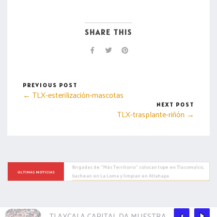
SHARE THIS
PREVIOUS POST
← TLX-esterilización-mascotas
NEXT POST
TLX-trasplante-riñón →
DESDE EL MERCADO DE ARTESANOS DE LA CAPITAL “GUARDA 
FRUTZ” ACERCA A LA CIUDADANÍA PRODUCTOS 
ULTIMAS NOTICIAS
ELABORADOS A BASE DE FRUTAS
TLAXCALA CAPITAL DA MUESTRA DE SU RIQUE