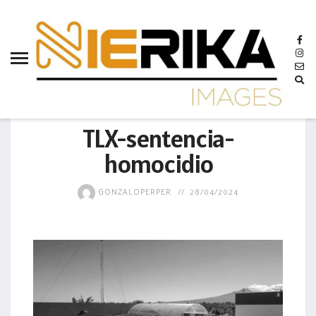
aamtlax
abanderamiento
abasto
abejas
GOBIERNO
abogadas
TLX-sentencia-
abuelos
homocidio
acceso
GONZALOPERPER
28/04/2024
accidente
acciones
acervo
aclaración
acoso