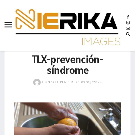
aamtlax
abanderamiento
abasto
abejas
GOBIERNO
abogadas
TLX-prevención-
abuelos
síndrome
acceso
GONZALOPERPER
09/03/2024
accidente
acciones
acervo
aclaración
acoso