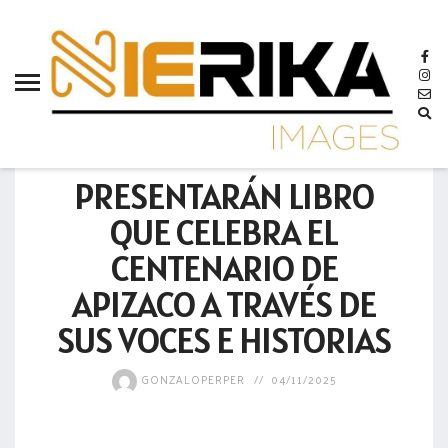
aamtlax
abanderamiento
abasto
abejas
GOBIERNO
abogadas
PRESENTARÁN LIBRO
abuelos
QUE CELEBRA EL
acceso
CENTENARIO DE
accidente
APIZACO A TRAVÉS DE
acciones
SUS VOCES E HISTORIAS
acervo
GONZALOPERPER
04/11/2025
aclaración
acoso