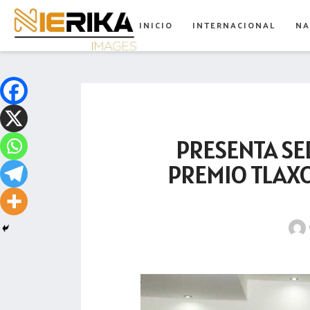
aamtlax
INICIO
INTERNACIONAL
NA
abanderamiento
abasto
abejas
abogadas
PRESENTA SE
abuelos
PREMIO TLAXC
acceso
accidente
acciones
acervo
aclaración
acoso