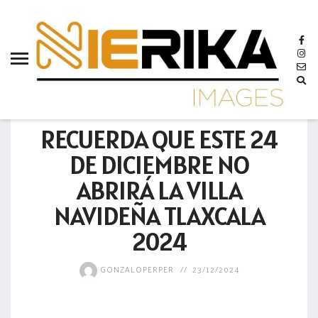
aamtlax
abanderamiento
abasto
abejas
GOBIERNO
abogadas
RECUERDA QUE ESTE 24
abuelos
DE DICIEMBRE NO
acceso
ABRIRÁ LA VILLA
accidente
NAVIDEÑA TLAXCALA
acciones
2024
acervo
GONZALOPERPER
23/12/2024
aclaración
acoso