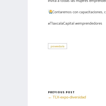
invita a todas las mujeres emprended
Contaremos con capacitaciones, c
#TlaxcalaCapital #emprendedores
proveeduría
PREVIOUS POST
← TLX-expo-diversidad