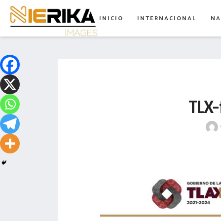
aamtlax
INICIO
INTERNACIONAL
NA
abanderamiento
abasto
abejas
abogadas
TLX-
abuelos
acceso
accidente
acciones
acervo
aclaración
acoso