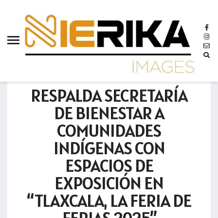
aamtlax
abanderamiento
abasto
abejas
GOBIERNO
abogadas
RESPALDA SECRETARÍA
abuelos
DE BIENESTAR A
acceso
COMUNIDADES
accidente
INDÍGENAS CON
acciones
ESPACIOS DE
acervo
EXPOSICIÓN EN
aclaración
“TLAXCALA, LA FERIA DE
acoso