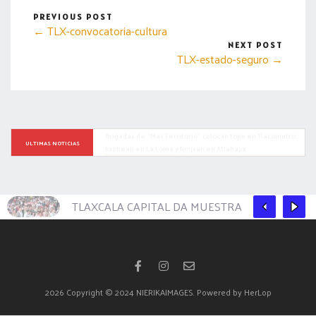
PREVIOUS POST
← TLX-convocatoria-cultura
NEXT POST
TLX-estado-seguro →
DESDE EL MERCADO DE ARTESANOS DE LA CAPITAL “GUARDA 
FRUTZ” ACERCA A LA CIUDADANÍA PRODUCTOS 
ULTIMAS NOTICIAS
ELABORADOS A BASE DE FRUTAS
TLAXCALA CAPITAL DA MUESTRA DE SU RIQUE
2026
Copyright © 2024 NIERIKAIMAGES. Powered by HerLop