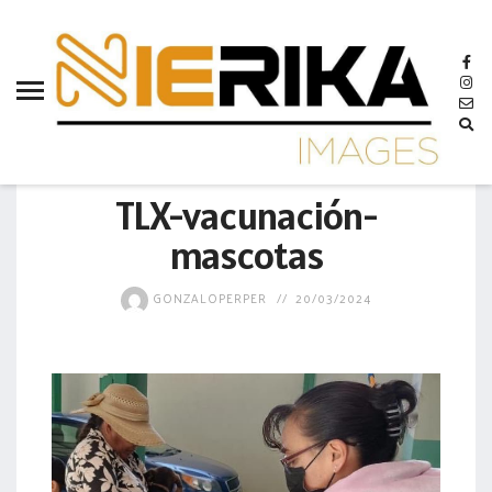
aamtlax
abanderamiento
abasto
abejas
GOBIERNO
abogadas
TLX-vacunación-
abuelos
mascotas
acceso
GONZALOPERPER
20/03/2024
accidente
acciones
acervo
aclaración
acoso