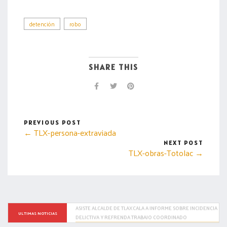
detención
robo
SHARE THIS
PREVIOUS POST
← TLX-persona-extraviada
NEXT POST
TLX-obras-Totolac →
Ana Lilia Rivera, la aspirante mejor posicionada de Morena 
ULTIMAS NOTICIAS
rumbo a las gubernaturas de 2027: Emotegia.