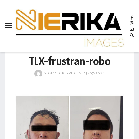
aamtlax
abanderamiento
abasto
abejas
GOBIERNO
abogadas
TLX-frustran-robo
abuelos
GONZALOPERPER
25/07/2024
acceso
accidente
acciones
acervo
aclaración
acoso