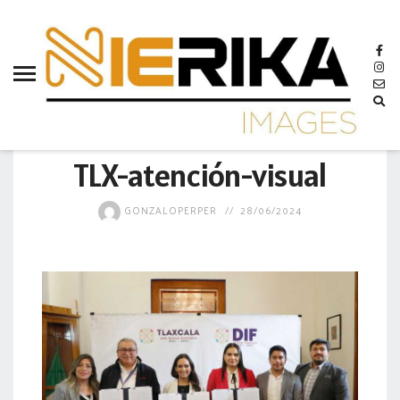
aamtlax
abanderamiento
abasto
abejas
GOBIERNO
abogadas
TLX-atención-visual
abuelos
GONZALOPERPER
28/06/2024
acceso
accidente
acciones
acervo
aclaración
acoso