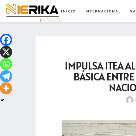
aamtlax
INICIO
INTERNACIONAL
NA
abanderamiento
abasto
abejas
abogadas
IMPULSA ITEA A
abuelos
BÁSICA ENTRE
acceso
NACIO
accidente
acciones
acervo
aclaración
acoso