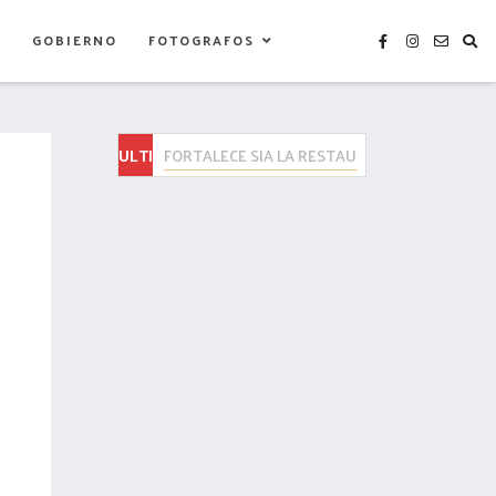
S
GOBIERNO
FOTOGRAFOS
ULTIMAS
Brigadas de “Más Territorio” colocan tope en 
NOTICIAS