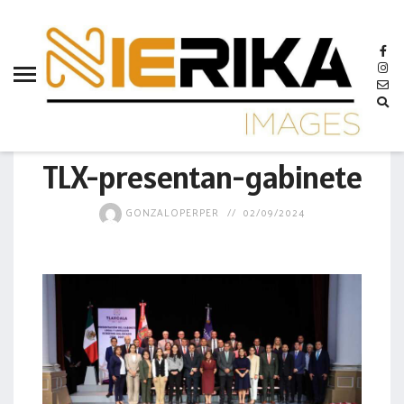
aamtlax
abanderamiento
abasto
abejas
GOBIERNO
abogadas
TLX-presentan-gabinete
abuelos
GONZALOPERPER
02/09/2024
acceso
accidente
acciones
acervo
aclaración
acoso