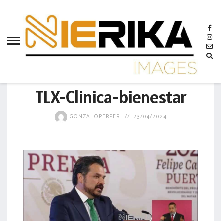
aamtlax
abanderamiento
abasto
abejas
GOBIERNO
abogadas
TLX-Clinica-bienestar
abuelos
GONZALOPERPER
23/04/2024
acceso
accidente
acciones
acervo
aclaración
acoso