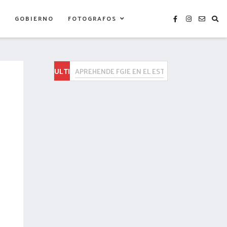
S
GOBIERNO
FOTOGRAFOS
ULTIMAS
Carlos López Suárez, sostuvo una reunión de tra
NOTICIAS