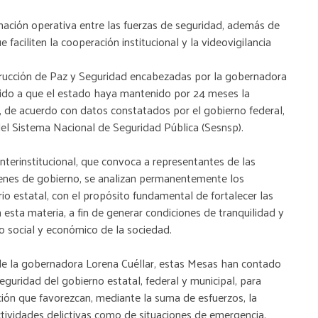
ación operativa entre las fuerzas de seguridad, además de
faciliten la cooperación institucional y la videovigilancia
trucción de Paz y Seguridad encabezadas por la gobernadora
uido a que el estado haya mantenido por 24 meses la
ís, de acuerdo con datos constatados por el gobierno federal,
del Sistema Nacional de Seguridad Pública (Sesnsp).
terinstitucional, que convoca a representantes de las
denes de gobierno, se analizan permanentemente los
rio estatal, con el propósito fundamental de fortalecer las
n esta materia, a fin de generar condiciones de tranquilidad y
o social y económico de la sociedad.
n de la gobernadora Lorena Cuéllar, estas Mesas han contado
eguridad del gobierno estatal, federal y municipal, para
ón que favorezcan, mediante la suma de esfuerzos, la
ctividades delictivas como de situaciones de emergencia.