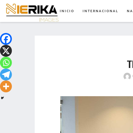
aamtlax
INICIO
INTERNACIONAL
NA
abanderamiento
abasto
abejas
abogadas
T
abuelos
acceso
accidente
acciones
acervo
aclaración
acoso