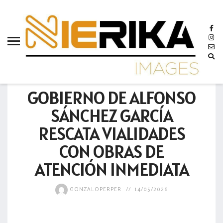
aamtlax
abanderamiento
abasto
abejas
MUNICIPIO
abogadas
GOBIERNO DE ALFONSO
abuelos
SÁNCHEZ GARCÍA
acceso
RESCATA VIALIDADES
accidente
CON OBRAS DE
acciones
ATENCIÓN INMEDIATA
acervo
GONZALOPERPER
14/05/2026
aclaración
acoso