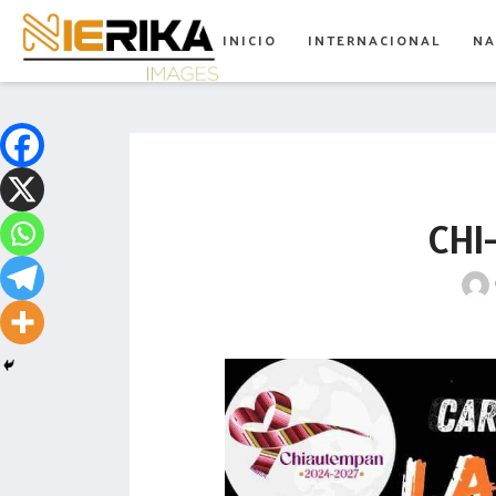
aamtlax
INICIO
INTERNACIONAL
NA
abanderamiento
abasto
abejas
abogadas
CHI-
abuelos
acceso
accidente
acciones
acervo
aclaración
acoso