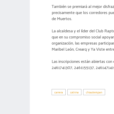
También se premiará al mejor disfraz,
precisamente que los corredores pue
de Muertos.
La alcaldesa y el líder del Club Rap
que en su compromiso social apoyaron
organización, las empresas participan
Maribel León, Crearq y Ya Viste entr
Las inscripciones están abiertas con
2461741307, 2461155137, 246147141
carrera
catrina
chiautempan