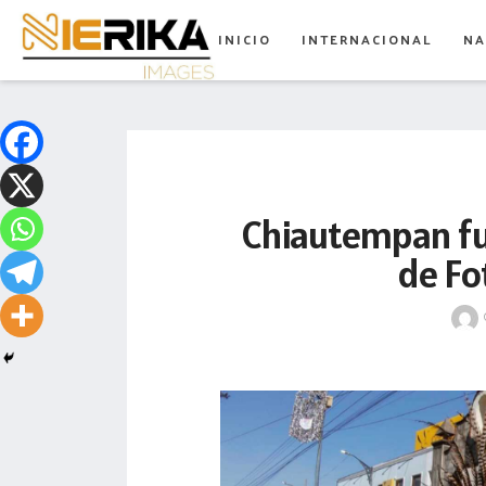
aamtlax
INICIO
INTERNACIONAL
NA
abanderamiento
abasto
abejas
abogadas
Chiautempan fu
abuelos
de Fo
acceso
accidente
acciones
acervo
aclaración
acoso