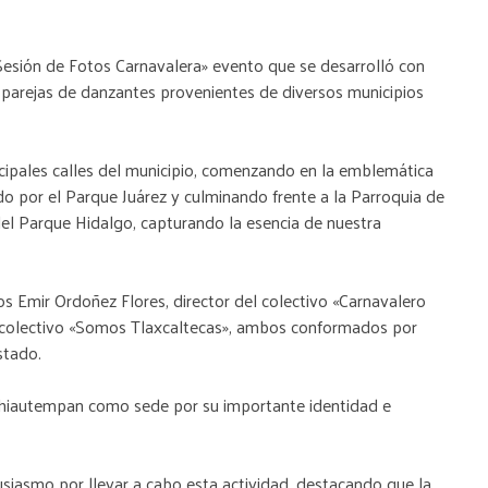
esión de Fotos Carnavalera» evento que se desarrolló con
 parejas de danzantes provenientes de diversos municipios
incipales calles del municipio, comenzando en la emblemática
o por el Parque Juárez y culminando frente a la Parroquia de
el Parque Hidalgo, capturando la esencia de nuestra
os Emir Ordoñez Flores, director del colectivo «Carnavalero
l colectivo «Somos Tlaxcaltecas», ambos conformados por
stado.
Chiautempan como sede por su importante identidad e
siasmo por llevar a cabo esta actividad, destacando que la