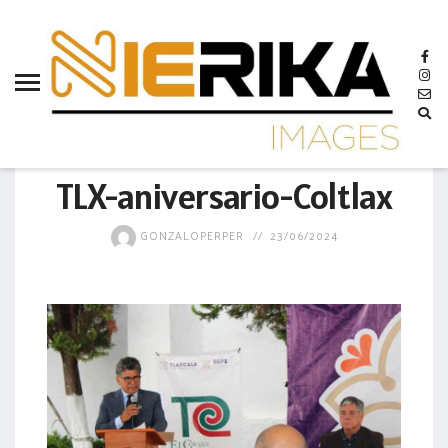
aamtlax
abanderamiento
abasto
abejas
GOBIERNO
abogadas
TLX-aniversario-Coltlax
abuelos
GONZALOPERPER
23/06/2024
acceso
accidente
acciones
acervo
aclaración
acoso