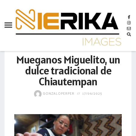
aamtlax
abanderamiento
abasto
abejas
MUNICIPIO
abogadas
Mueganos Miguelito, un
abuelos
dulce tradicional de
acceso
Chiautempan
accidente
GONZALOPERPER
17/06/2025
acciones
acervo
aclaración
acoso