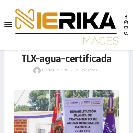
aamtlax
abanderamiento
abasto
abejas
GOBIERNO
abogadas
TLX-agua-certificada
abuelos
GONZALOPERPER
17/07/2024
acceso
accidente
acciones
acervo
aclaración
acoso