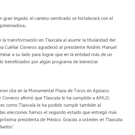
n gran legado; el camino sembrado se fortalecerá con el
 gobernadora_
ó la transformación en Tlaxcala al asumir la titularidad del
na Cuéllar Cisneros agradeció al presidente Andrés Manuel
inar a su lado para lograr que en la entidad más de un
ido beneficiados por algún programa de bienestar.
ieron cita en la Monumental Plaza de Toros en Apizaco,
r Cisneros afirmó que Tlaxcala le ha cumplido a AMLO,
es como Tlaxcala le ha podido cumplir también al
sadas elecciones fuimos el segundo estado que entregó más
próxima presidenta de México. Gracias a ustedes en Tlaxcala
iados”.