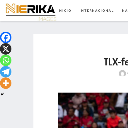
aamtlax
INICIO
INTERNACIONAL
NA
abanderamiento
abasto
abejas
abogadas
TLX-f
abuelos
acceso
accidente
acciones
acervo
aclaración
acoso