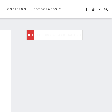
S
GOBIERNO
FOTOGRAFOS
ULTIMAS
SMDIF TLAXCALA FORTALECE LA ATENCIÓN CI
NOTICIAS