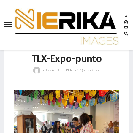
aamtlax
abanderamiento
abasto
abejas
GOBIERNO
abogadas
TLX-Expo-punto
abuelos
GONZALOPERPER
15/04/2024
acceso
accidente
acciones
acervo
aclaración
acoso