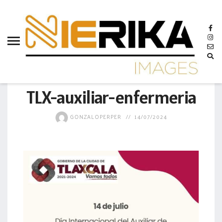
aamtlax
abanderamiento
abasto
abejas
MUNICIPIO
abogadas
TLX-auxiliar-enfermeria
abuelos
GONZALOPERPER
14/07/2024
acceso
accidente
acciones
acervo
aclaración
acoso