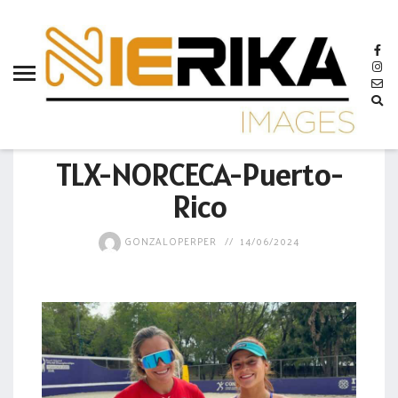
aamtlax
abanderamiento
abasto
abejas
GOBIERNO
abogadas
TLX-NORCECA-Puerto-
abuelos
Rico
acceso
GONZALOPERPER
14/06/2024
accidente
acciones
acervo
aclaración
acoso