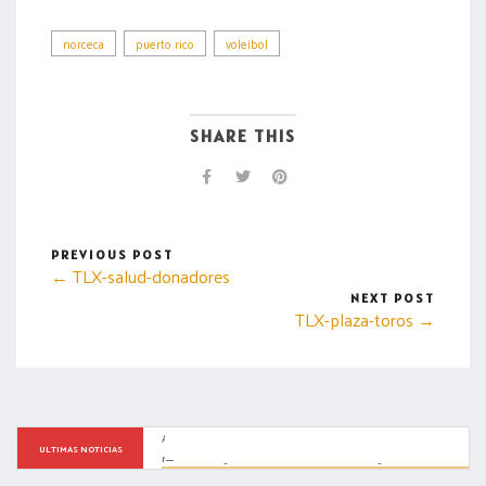
norceca
puerto rico
voleibol
SHARE THIS
PREVIOUS POST
← TLX-salud-donadores
NEXT POST
TLX-plaza-toros →
Ana Lilia Rivera, la aspirante mejor posicionada de Morena 
ULTIMAS NOTICIAS
rumbo a las gubernaturas de 2027: Emotegia.