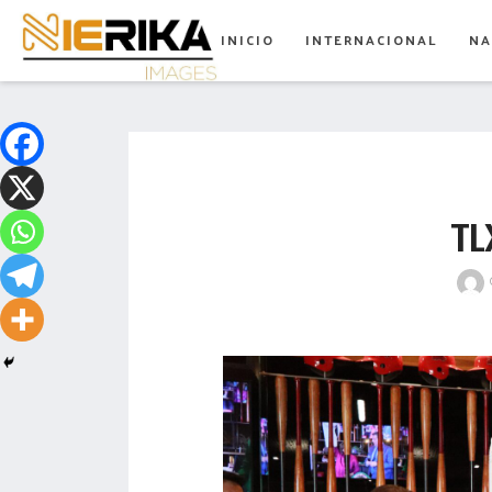
aamtlax
INICIO
INTERNACIONAL
NA
abanderamiento
abasto
abejas
abogadas
TL
abuelos
acceso
accidente
acciones
acervo
aclaración
acoso