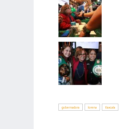
gobernadora
lorena
tlaxcala