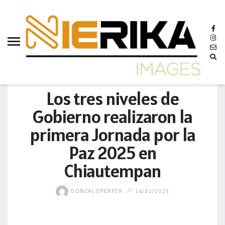
aamtlax
abanderamiento
abasto
abejas
MUNICIPIO
abogadas
Los tres niveles de
abuelos
Gobierno realizaron la
acceso
primera Jornada por la
accidente
Paz 2025 en
acciones
Chiautempan
acervo
GONZALOPERPER
14/02/2025
aclaración
acoso