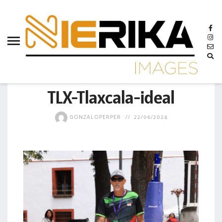
aamtlax
abanderamiento
abasto
abejas
GOBIERNO
abogadas
TLX-Tlaxcala-ideal
abuelos
GONZALOPERPER
22/06/2024
acceso
accidente
acciones
acervo
aclaración
acoso