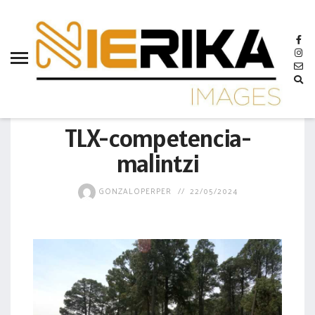
aamtlax
abanderamiento
abasto
abejas
GOBIERNO
abogadas
TLX-competencia-
abuelos
malintzi
acceso
GONZALOPERPER
22/05/2024
accidente
acciones
acervo
aclaración
acoso