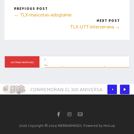
PREVIOUS POST
← TLX-mascotas-adogtame
NEXT POST
TLX-UTT-interserrana →
Ana Lilia Rivera, la aspirante mejor posicionada de Morena 
ULTIMAS NOTICIAS
rumbo a las gubernaturas de 2027: Emotegia.
CONMEMORAN EL XXI ANIVERSARIO DEL JARDÍN
2026
Copyright © 2024 NIERIKAIMAGES. Powered by HerLop