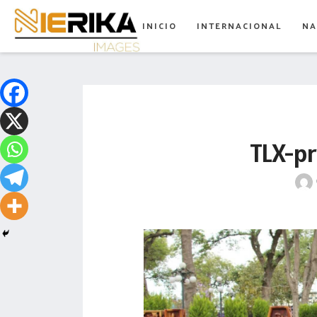
aamtlax
INICIO
INTERNACIONAL
NA
abanderamiento
abasto
abejas
abogadas
TLX-p
abuelos
acceso
accidente
acciones
acervo
aclaración
acoso