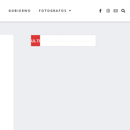
S
GOBIERNO
FOTOGRAFOS
ULTIMAS
TLAXCALA PLANTARÁ MÁS DE 80 MIL ÁRBOLES
NOTICIAS