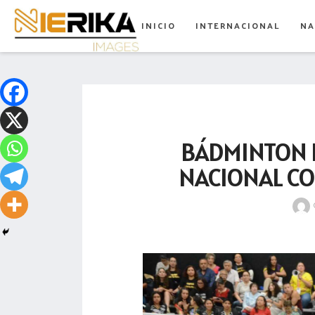
aamtlax
INICIO
INTERNACIONAL
NA
abanderamiento
abasto
abejas
abogadas
BÁDMINTON 
abuelos
NACIONAL CO
acceso
accidente
acciones
acervo
aclaración
acoso