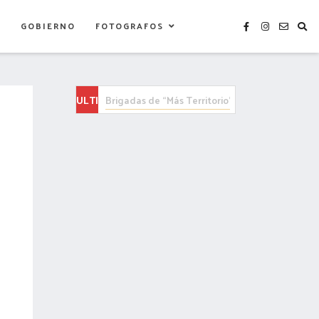
S
GOBIERNO
FOTOGRAFOS
ULTIMAS
Alfonso Sánchez es un perfil cercano a la ciuda
NOTICIAS