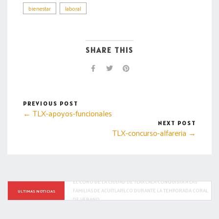
bienestar
laboral
SHARE THIS
PREVIOUS POST
← TLX-apoyos-funcionales
NEXT POST
TLX-concurso-alfareria →
TRAS INTENSA LLUVIA SE ACTIVA RESPUESTA INMEDIATA DE 
ULTIMAS NOTICIAS
LAS BRIGADAS MUNICIPALES EN LA CAPITAL