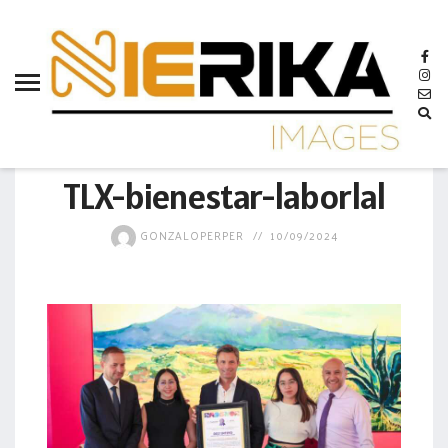
aamtlax
abanderamiento
abasto
abejas
GOBIERNO
abogadas
TLX-bienestar-laborlal
abuelos
GONZALOPERPER
10/09/2024
acceso
accidente
acciones
acervo
aclaración
acoso