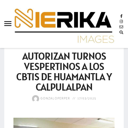
aamtlax
abanderamiento
abasto
abejas
GOBIERNO
abogadas
AUTORIZAN TURNOS
abuelos
VESPERTINOS A LOS
acceso
CBTIS DE HUAMANTLA Y
accidente
CALPULALPAN
acciones
GONZALOPERPER
17/03/2025
acervo
aclaración
acoso