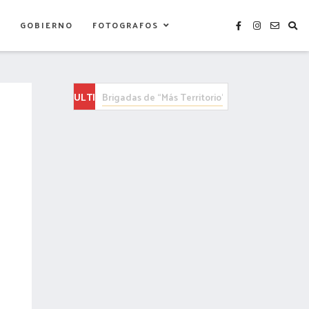
S
GOBIERNO
FOTOGRAFOS
ULTIMAS
Alfonso Sánchez es un perfil cercano a la ciuda
NOTICIAS