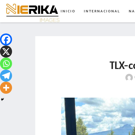
aamtlax
INICIO
INTERNACIONAL
NA
abanderamiento
abasto
abejas
abogadas
TLX-c
abuelos
acceso
accidente
acciones
acervo
aclaración
acoso