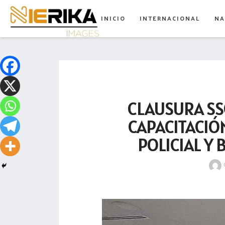
aamtlax
INICIO
INTERNACIONAL
NA
abanderamiento
abasto
abejas
abogadas
CLAUSURA SS
abuelos
CAPACITACIÓ
acceso
POLICIAL Y
accidente
acciones
acervo
aclaración
acoso