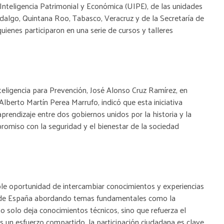
 Inteligencia Patrimonial y Económica (UIPE), de las unidades
Hidalgo, Quintana Roo, Tabasco, Veracruz y de la Secretaría de
uienes participaron en una serie de cursos y talleres
nteligencia para Prevención, José Alonso Cruz Ramírez, en
 Alberto Martín Perea Marrufo, indicó que esta iniciativa
prendizaje entre dos gobiernos unidos por la historia y la
romiso con la seguridad y el bienestar de la sociedad
ble oportunidad de intercambiar conocimientos y experiencias
l de España abordando temas fundamentales como la
no solo deja conocimientos técnicos, sino que refuerza el
 un esfuerzo compartido, la participación ciudadana es clave