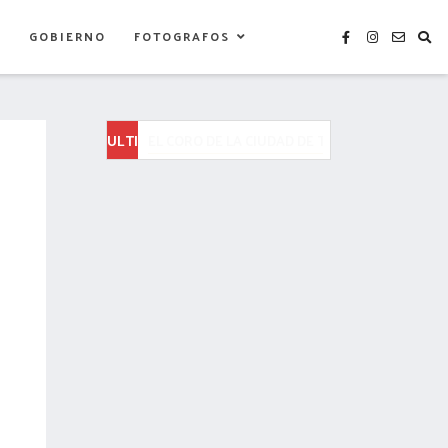
S
GOBIERNO
FOTOGRAFOS
ULTIMAS
SMDIF TLAXCALA FORTALECE LA ATENCIÓN CI
NOTICIAS