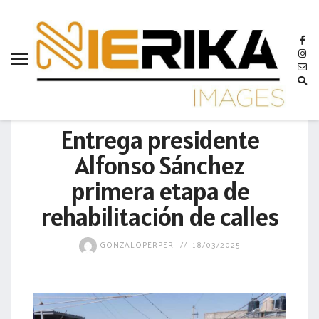
aamtlax
abanderamiento
abasto
abejas
MUNICIPIO
abogadas
Entrega presidente
abuelos
Alfonso Sánchez
acceso
primera etapa de
accidente
rehabilitación de calles
acciones
GONZALOPERPER
18/03/2025
acervo
aclaración
acoso