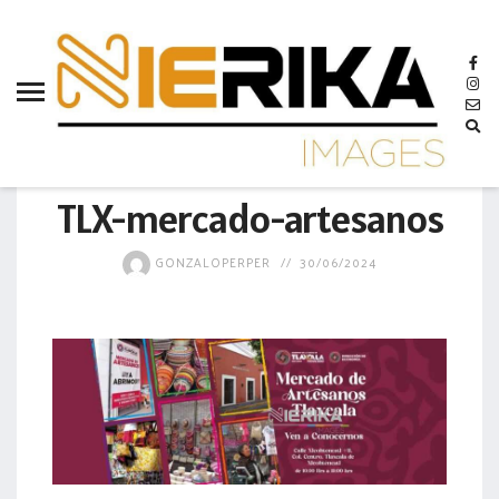
aamtlax
abanderamiento
abasto
abejas
MUNICIPIO
abogadas
TLX-mercado-artesanos
abuelos
GONZALOPERPER
30/06/2024
acceso
accidente
acciones
acervo
aclaración
acoso