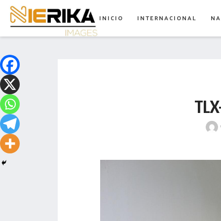
aamtlax
INICIO
INTERNACIONAL
NA
abanderamiento
abasto
abejas
abogadas
TLX
abuelos
acceso
accidente
acciones
acervo
aclaración
acoso