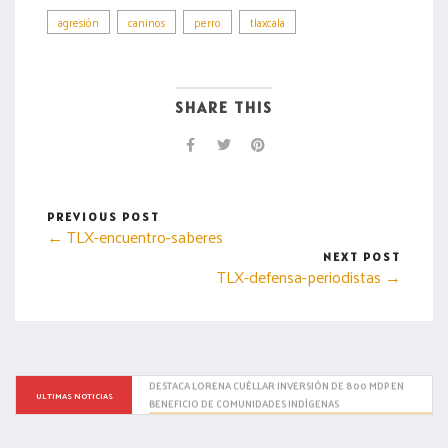
agresión
caninos
perro
tlaxcala
SHARE THIS
PREVIOUS POST
← TLX-encuentro-saberes
NEXT POST
TLX-defensa-periodistas →
Recorrer Tlaxcala y escuchar a su gente, la prioridad de 
ULTIMAS NOTICIAS
Ana Lilia Rivera