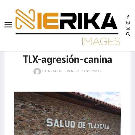
aamtlax
abanderamiento
abasto
abejas
GOBIERNO
abogadas
TLX-agresión-canina
abuelos
GONZALOPERPER
07/06/2024
acceso
accidente
acciones
acervo
aclaración
acoso