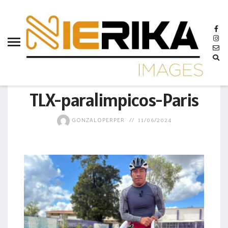
aamtlax
abanderamiento
abasto
abejas
GOBIERNO
abogadas
TLX-paralimpicos-Paris
abuelos
GONZALOPERPER
11/06/2024
acceso
accidente
acciones
acervo
aclaración
acoso