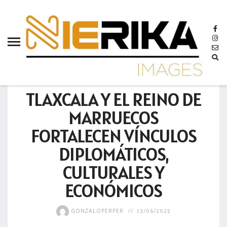
aamtlax
abanderamiento
abasto
abejas
GOBIERNO
abogadas
TLAXCALA Y EL REINO DE
abuelos
MARRUECOS
acceso
FORTALECEN VÍNCULOS
accidente
DIPLOMÁTICOS,
acciones
CULTURALES Y
acervo
ECONÓMICOS
aclaración
GONZALOPERPER
13/06/2025
acoso