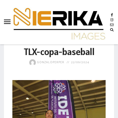
aamtlax
abanderamiento
abasto
abejas
GOBIERNO
abogadas
TLX-copa-baseball
abuelos
GONZALOPERPER
22/09/2024
acceso
accidente
acciones
acervo
aclaración
acoso